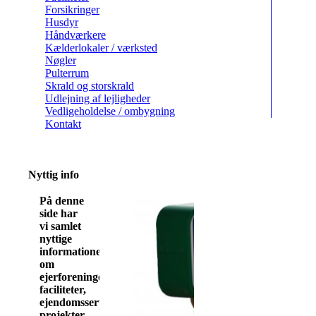
Forsikringer
Husdyr
Håndværkere
Kælderlokaler / værksted
Nøgler
Pulterrum
Skrald og storskrald
Udlejning af lejligheder
Vedligeholdelse / ombygning
Kontakt
Nyttig info
På denne
side har
vi samlet
nyttige
informationer
om
ejerforeningen,
faciliteter,
ejendomsservice,
projekter